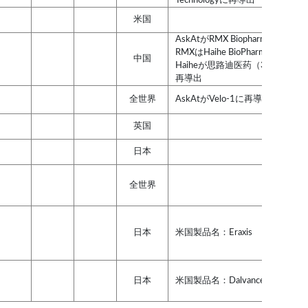
米国
AskAtがRMX Biopharmaに再導出
RMXはHaihe BioPharmaと合併
中国
Haiheが思路迪医药（3D Medici
再導出
全世界
AskAtがVelo-1に再導出
英国
日本
全世界
日本
米国製品名：Eraxis
日本
米国製品名：Dalvance