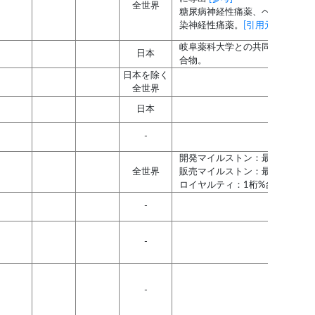
全世界
糖尿病神経性痛薬、ヘルペスウ
染神経性痛薬。
[引用元]
岐阜薬科大学との共同研究で創
日本
合物。
日本を除く
全世界
日本
-
開発マイルストン：最大約30億
全世界
販売マイルストン：最大百数十
ロイヤルティ：1桁%台後半
-
-
-