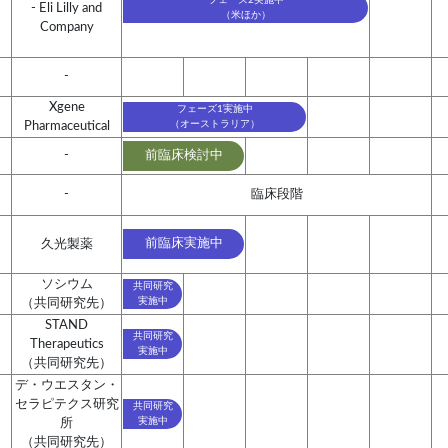
- Eli Lilly and
（米ほか）
Company
-
Xgene
フェーズ1実施中
（オーストラリア）
Pharmaceutical
-
前臨床検討中
-
臨床段階
前臨床実施中
久光製薬
ソシウム
共同研究
実施中
（共同研究先）
STAND
共同研究
Therapeutics
実施中
（共同研究先）
デ・ウエスタン・
セラピテクス研究
共同研究
実施中
所
（共同研究先）