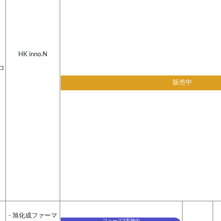
HK inno.N
ロ
販売中
- 旭化成ファーマ
フェーズ2実施中