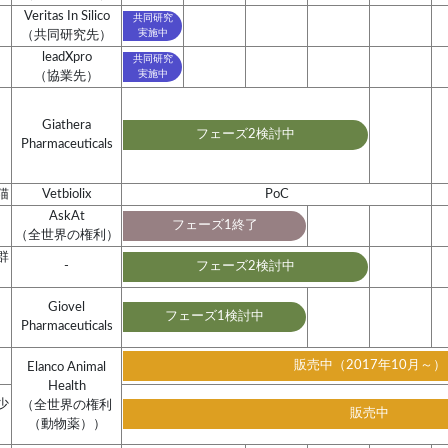
Veritas In Silico
共同研究
実施中
（共同研究先）
leadXpro
共同研究
実施中
（協業先）
Giathera
フェーズ2検討中
Pharmaceuticals
猫
Vetbiolix
PoC
AskAt
フェーズ1終了
（全世界の権利）
群
-
フェーズ2検討中
Giovel
フェーズ1検討中
Pharmaceuticals
販売中（2017年10月～）
Elanco Animal
Health
少
（全世界の権利
販売中
（動物薬））