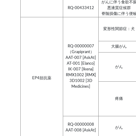
がんに伴う食欲不
RQ-00433412
悪液質症候群
脊髄損傷に伴う便
変形性関節症：犬
RQ-00000007
大腸がん
（Grapiprant）
AAT-007 [AskAt]
AT-001 [Elanco]
がん
IK-007 [Ikena]
RMX1002 [RMX]
EP4拮抗薬
3D1002 [3D
Medicines]
疼痛
RQ-00000008
がん
AAT-008 [AskAt]