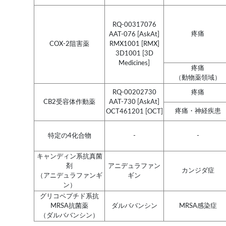
RQ-00317076
疼痛
AAT-076 [AskAt]
COX-2阻害薬
RMX1001 [RMX]
3D1001 [3D
Medicines]
疼痛
（動物薬領域）
RQ-00202730
疼痛
CB2受容体作動薬
AAT-730 [AskAt]
疼痛・神経疾患
OCT461201 [OCT]
特定の4化合物
-
-
キャンディン系抗真菌
剤
アニデュラファン
カンジダ症
（アニデュラファンギ
ギン
ン）
グリコペプチド系抗
MRSA抗菌薬
ダルババンシン
MRSA感染症
（ダルババンシン）