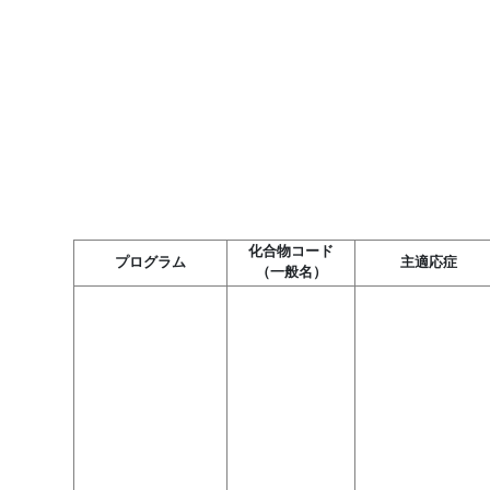
化合物コード
プログラム
主適応症
（一般名）