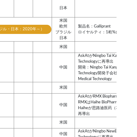
日本
米国
欧州
製品名：Galliprant
ジル・日本：2020年～）
ブラジル
ロイヤルティ：1桁%台半ばぐら
日本
米国
AskAtがNingbo Tai Kang Medical
Technologyに再導出
中国
開発：Ningbo Tai Kang Medical
Technology開発子会社のNingbo 
Medical Technology
米国
AskAtがRMX Biopharmaに再導出
RMXはHaihe BioPharmaと合併
中国
Haiheが思路迪医药（3D Medici
再導出
米国
AskAtがNingbo NewBay Medical
中国
Technologyに再導出