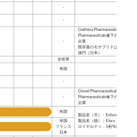
-
-
Giathera Pharmaceuticalsは、Laz
Pharmaceuticals傘下のポート
-
企業
既存薬のモサプリドはピーク時売
億円（日本）
全世界
米国
-
Giovel Pharmaceuticalsは、Lazar
-
Pharmaceuticals傘下のポート
企業
米国
製品名（犬）：Entyce
米国
製品名（猫）：Elura
フランス
ロイヤルティ：1桁%台半ばぐら
日本