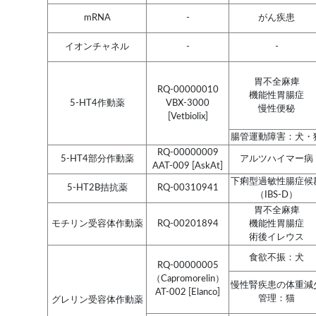
mRNA
-
がん疾患
イオンチャネル
-
-
胃不全麻痺
RQ-00000010
機能性胃腸症
5-HT4作動薬
VBX-3000
慢性便秘
[Vetbiolix]
腸管運動障害：犬・
RQ-00000009
5-HT4部分作動薬
アルツハイマー病
AAT-009 [AskAt]
下痢型過敏性腸症候
5-HT2B拮抗薬
RQ-00310941
（IBS-D）
胃不全麻痺
モチリン受容体作動薬
RQ-00201894
機能性胃腸症
術後イレウス
食欲不振：犬
RQ-00000005
（Capromorelin）
慢性腎疾患の体重減
AT-002 [Elanco]
管理：猫
グレリン受容体作動薬