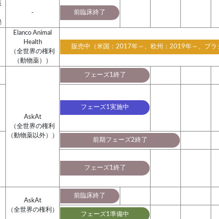
振
前臨床終了
-
秘
Elanco Animal
Health
販売中（米国：2017年～、欧州：2019年～、ブラ
（全世界の権利
（動物薬））
フェーズ1終了
フェーズ1実施中
AskAt
（全世界の権利
（動物薬以外））
前期フェーズ2終了
フェーズ1終了
前臨床終了
AskAt
（全世界の権利）
フェーズ1準備中