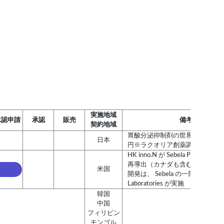
実施地域
承認申請
承認
販売
備考
契約地域
胃酸分泌抑制剤の世界市場規模は
日本
円※ラクオリア創薬調べ
HK inno.N が Sebela Pharmaceuti
再導出（カナダも含む）
米国
開発は、 Sebela の一部門の Braint
Laboratories が実施
韓国
中国
フィリピン
モンゴル