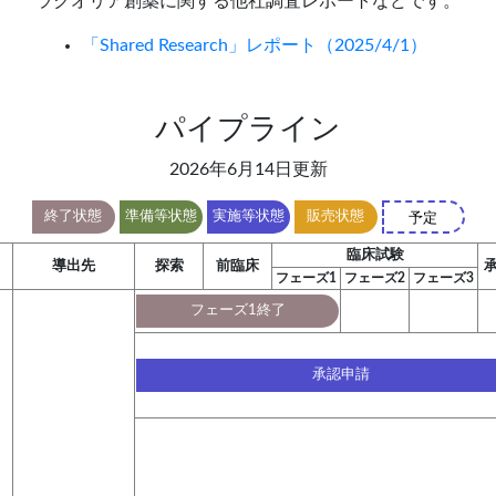
ラクオリア創薬に関する他社調査レポートなどです。
「Shared Research」レポート（2025/4/1）
パイプライン
2026年6月14日更新
終了状態
準備等状態
実施等状態
販売状態
予定
臨床試験
導出先
探索
前臨床
フェーズ1
フェーズ2
フェーズ3
フェーズ1終了
承認申請