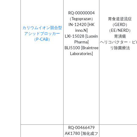
RQ-00000004
（Tegoprazan）
胃食道逆流症
IN-12420 [HK
（GERD）
カリウムイオン競合型
inno.N]
（EE/NERD）
アシッドブロッカー
LXI-15028 [Luoxin
胃潰瘍
（P-CAB）
Pharma]
ヘリコバクター・ピ
BLI5100 [Braintree
リ除菌療法
Laboratories]
RQ-00466479
AK1780 [旭化成フ