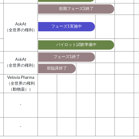
前期フェーズ2終了
AskAt
フェーズ1実施中
（全世界の権利）
パイロット試験準備中
フェーズ1終了
AskAt
（全世界の権利）
前臨床終了
Velovia Pharma
（全世界の権利
（動物薬））
-
-