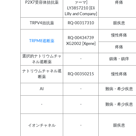
P2X7受容体拮抗薬
ァーマ]
疼痛
LY3857210 [Eli
Lilly and Company]
TRPV4拮抗薬
RQ-00317310
眼疾患
慢性疼痛
RQ-00434739
TRPM8遮断薬
XG2002 [Xgene]
疼痛
選択的ナトリウムチャ
-
鎮痛・鎮痒
ネル遮断薬
ナトリウムチャネル遮
RQ-00350215
慢性疼痛
断薬
AI
-
難病・希少疾患
-
-
難病・希少疾患
イオンチャネル
-
眼疾患