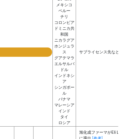
メキシコ
ペルー
チリ
コロンビア
ドミニカ共
和国
ニカラグア
ホンジュラ
ス
サブライセンス先などの情報は
グアテマラ
エルサルバ
ドル
インドネシ
ア
シンガポー
ル
パナマ
マレーシア
インド
タイ
ロシア
旭化成ファーマがEli Lilly and Co
に導出
[参考]